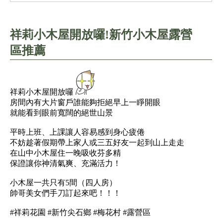
祥莉小木屋開放囉!新竹小木屋露營
區推薦
祥莉小木屋開放囉
房間內有大片窗戶誰能夠拒絕早上一睜開眼
就能看到眼前寬闊的絕世山景
平時上班、上課讓人容易感到身心疲倦
不妨趁著假期帶上家人或三五好友一起到山上走走
在山中小木屋住一晚吸收芬多精
保證讓你神清氣爽、充滿活力！
小木屋一共只有5間（四人房）
帥哥美女們手刀訂起來吧！！！
#祥莉花園 #新竹尖石鄉 #梅花村 #露營區