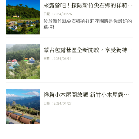
來露營吧！探險新竹尖石鄉的祥莉花
園｜新竹露營區｜尖石露營區
日期：2024/08/26
位於新竹縣尖石鄉的祥莉花園將是你最好的
選擇!
蒙古包露營區全新開放，享受獨特露
營體驗！尖石鄉露營區推薦
日期：2024/06/14
祥莉小木屋開放囉!新竹小木屋露營
區推薦
日期：2024/04/27