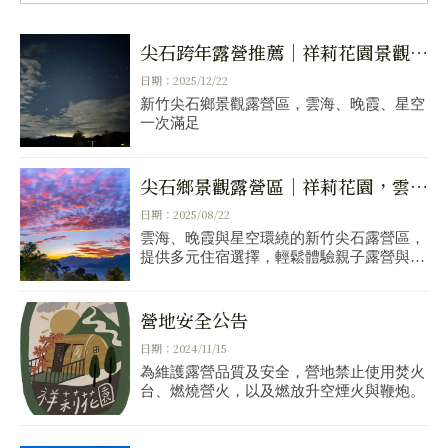
尖石跨年露營推薦｜祥莉花園景觀露
營區・雲海星空迎新年
日期：2025/12/22
新竹尖石鄉景觀露營區，雲海、晚霞、星空
一次滿足
尖石鄉景觀露營區｜祥莉花園，雲海
與晚霞的療癒之地
日期：2025/08/22
雲海、晚霞與星空環繞的新竹尖石露營區，
提供多元住宿選擇，輕鬆體驗親子露營與懶
人露營。
營地安全公告
日期：2024/11/15
為維護露營品質及安全，營地禁止使用焚火
台、燃燒營火，以及燃放升空煙火與鞭炮。