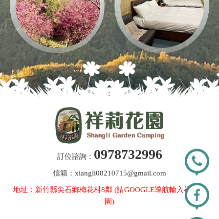
0978732996
訂位諮詢：
信箱：xiangli08210715@gmail.com
地址：新竹縣尖石鄉梅花村8鄰 (請GOOGLE導航輸入祥莉花
園)