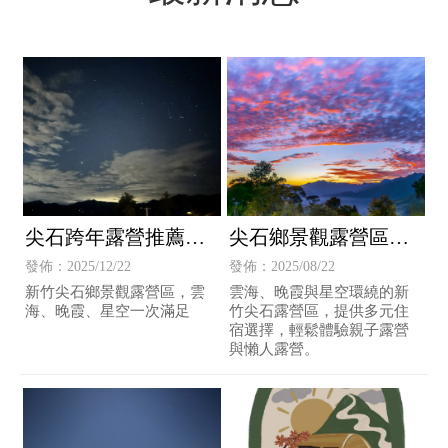
尖石跨年露營推薦｜
尖石鄉景觀露營區｜
祥莉花園景觀露營
祥莉花園，雲海與晚
發佈：2025/12/22
發佈：2025/08/22
區・雲海星空迎新年
霞的療癒之地
新竹尖石鄉景觀露營區，雲
雲海、晚霞與星空環繞的新
海、晚霞、星空一次滿足
竹尖石露營區，提供多元住
宿選擇，輕鬆體驗親子露營
與懶人露營。